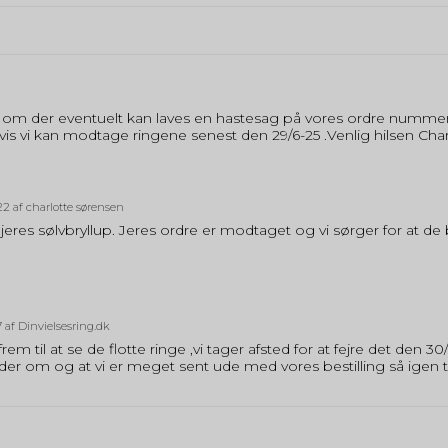
jer om der eventuelt kan laves en hastesag på vores ordre nummer 
e hvis vi kan modtage ringene senest den 29/6-25 .Venlig hilsen Ch
22
af charlotte sørensen
eres sølvbryllup. Jeres ordre er modtaget og vi sørger for at de bl
7
af Dinvielsesring.dk
frem til at se de flotte ringe ,vi tager afsted for at fejre det den
eder om og at vi er meget sent ude med vores bestilling så igen 