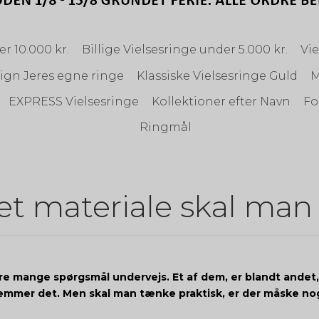
r 10.000 kr.
Billige Vielsesringe under 5.000 kr.
Vie
ign Jeres egne ringe
Klassiske Vielsesringe Guld
M
EXPRESS Vielsesringe
Kollektioner efter Navn
Fo
Ringmål
ket materiale skal ma
ære mange spørgsmål undervejs. Et af dem, er blandt andet,
temmer det. Men skal man tænke praktisk, er der måske nog