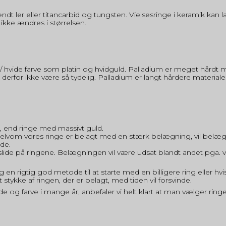
ændt ler eller titancarbid og tungsten. Vielsesringe i keramik kan 
 ikke ændres i størrelsen.
hvide farve som platin og hvidguld. Palladium er meget hårdt mate
derfor ikke være så tydelig. Palladium er langt hårdere materia
, end ringe med massivt guld.
lvom vores ringe er belagt med en stærk belægning, vil belæg
de.
de på ringene. Belægningen vil være udsat blandt andet pga. va
en rigtig god metode til at starte med en billigere ring eller hvi
stykke af ringen, der er belagt, med tiden vil forsvinde.
de og farve i mange år, anbefaler vi helt klart at man vælger ri