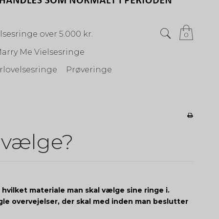
lsesringe over 5.000 kr.
0
arry Me Vielsesringe
rlovelsesringe
Prøveringe
n vælge?
 hvilket materiale man skal vælge sine ringe i.
le overvejelser, der skal med inden man beslutter