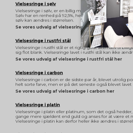
Vielsesringe i sølv
Vielsesringe i sølv, er en billig mulighed for et sæt flott
Sølv har en renhed på 92,5%, heraf 925 stemplet i alle ster
sølv kan ændres i størrelsen.
Se vores udvalg af vielsesringe i sølv her
Vielsesringe i rustfri stål
Vielsesringe i rustfri stål er et rigtig godt alternativ til b
sig flot blank. Vielsesringe lavet i rustfri stål kan ikke ændr
Se vores udvalg af vielsesringe i rustfri stål her
Vielsesringe i carbon
Vielsesringe i carbon er de sidste par år, blevet utrolig 
helt sorte farve, men er på det seneste også blevet lavet 
Se vores udvalg af vielsesringe i carbon her
Vielsesringe i platin
Vielsesringe i platin eller platinum, som det også hedder,
gange mere sjældent end guld og anses for at være et meg
Vielsesringe i platin kan derfor heller ikke ændres i større