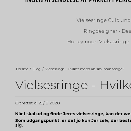
Vielsesringe Guld unde
Ringdesigner - Des
Honeymoon Vielsesringe
Forside
/
Blog
/
Vielsesringe - Hvilket materiale skal man vælge?
Vielsesringe - Hvil
Oprettet d.
29/12 2020
Når I skal ud og finde Jeres vielsesringe, kan der v
Som udgangspunkt, er det jo kun Jer selv, der bes
sig.