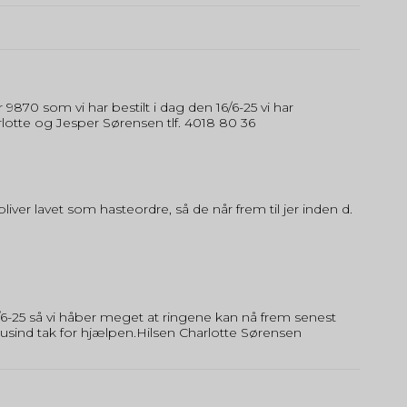
9870 som vi har bestilt i dag den 16/6-25 vi har
arlotte og Jesper Sørensen tlf. 4018 80 36
iver lavet som hasteordre, så de når frem til jer inden d.
 30/6-25 så vi håber meget at ringene kan nå frem senest
tusind tak for hjælpen.Hilsen Charlotte Sørensen