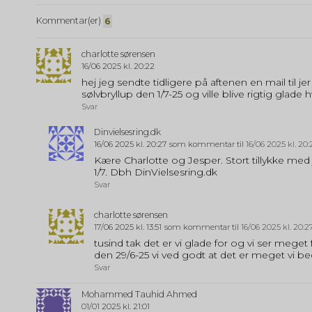
Kommentar(er)
6
charlotte sørensen
16/06 2025 kl. 20:22
hej jeg sendte tidligere på aftenen en mail til 
sølvbryllup den 1/7-25 og ville blive rigtig glad
Svar
Dinvielsesring.dk
16/06 2025 kl. 20:27
som kommentar til
16/06 2025 kl. 20:
Kære Charlotte og Jesper. Stort tillykke med j
1/7. Dbh DinVielsesring.dk
Svar
charlotte sørensen
17/06 2025 kl. 13:51
som kommentar til
16/06 2025 kl. 20:2
tusind tak det er vi glade for og vi ser meget 
den 29/6-25 vi ved godt at det er meget vi b
Svar
Mohammed Tauhid Ahmed
01/01 2025 kl. 21:01