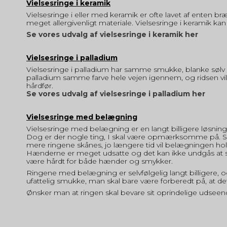
Vielsesringe i keramik
Vielsesringe i eller med keramik er ofte lavet af enten br
meget allergivenligt materiale. Vielsesringe i keramik kan
Se vores udvalg af vielsesringe i keramik her
Vielsesringe i palladium
Vielsesringe i palladium har samme smukke, blanke sølv / 
palladium samme farve hele vejen igennem, og ridsen vil 
hårdfør.
Se vores udvalg af vielsesringe i palladium her
Vielsesringe med belægning
Vielsesringe med belægning er en langt billigere løsning
Dog er der nogle ting, I skal være opmærksomme på. Se
mere ringene skånes, jo længere tid vil belægningen hol
Hænderne er meget udsatte og det kan ikke undgås at sli
være hårdt for både hænder og smykker.
Ringene med belægning er selvfølgelig langt billigere, og 
ufattelig smukke, man skal bare være forberedt på, at det 
Ønsker man at ringen skal bevare sit oprindelige udseen