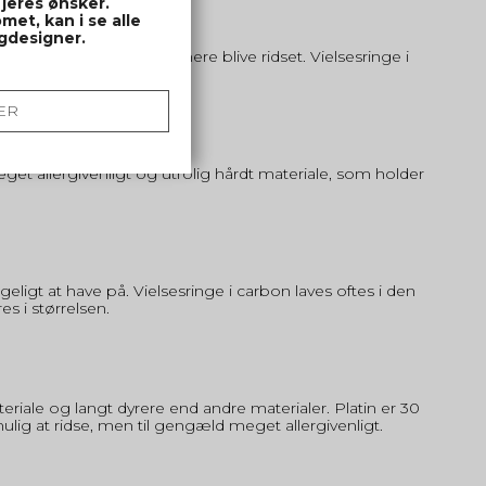
 jeres ønsker.
met, kan i se alle
ngdesigner.
 stål, og vil derfor nemmere blive ridset. Vielsesringe i
ER
er meget allergivenligt og utrolig hårdt materiale, som holder
eligt at have på. Vielsesringe i carbon laves oftes i den
es i størrelsen.
teriale og langt dyrere end andre materialer. Platin er 30
lig at ridse, men til gengæld meget allergivenligt.