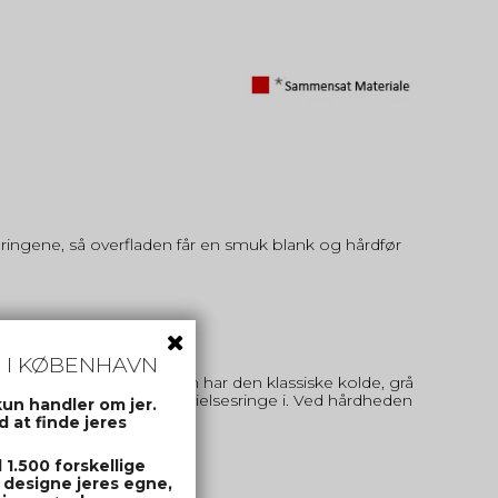
ringene, så overfladen får en smuk blank og hårdfør
 I KØBENHAVN
et. Vielsesringe i titanium har den klassiske kolde, grå
t materiale at vælge sine vielsesringe i. Ved hårdheden
kun handler om jer.
 at finde jeres
eks. sølv.
1.500 forskellige
 designe jeres egne,