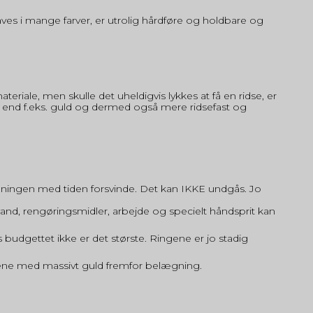
laves i mange farver, er utrolig hårdføre og holdbare og
riale, men skulle det uheldigvis lykkes at få en ridse, er
le end f.eks. guld og dermed også mere ridsefast og
ningen med tiden forsvinde. Det kan IKKE undgås. Jo
nd, rengøringsmidler, arbejde og specielt håndsprit kan
s budgettet ikke er det største. Ringene er jo stadig
ngene med massivt guld fremfor belægning.