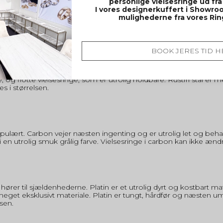
personlige vielsesringe ud fra
I vores designerkuffert i Showroo
mulighederne fra vores Ri
e vielsesringe med en god holdbarhed. Sølv er klassisk og tidsløst.
ling sølv smykker. Sølv er blødere materiale end titanium og rustfri
BOOK JERES TID H
illige, og flotte vielsesringe, som er utrolig holdbare. Rustfri stål 
es i størrelsen.
populært. Carbon vejer næsten ingenting og er utrolig let og behag
i en utrolig smuk grålig farve. Vielsesringe i carbon kan ikke ændr
 hører til sjældenhederne. Platin er et utrolig dyrt og kostbart ma
et eksklusivt materiale. Platin er tungt, hårdfør og næsten umu
lsen.