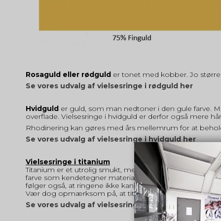
Rosaguld eller rødguld
er tonet med kobber. Jo større k
Se vores udvalg af vielsesringe i rødguld her
Hvidguld
er guld, som man nedtoner i den gule farve. M
overflade. Vielsesringe i hvidguld er derfor også mere hå
Rhodinering kan gøres med års mellemrum for at beholde
Se vores udvalg af vielsesringe i hvidguld her
Vielsesringe i titanium
Titanium er et utrolig smukt, men også meget hårdført mate
farve som kendetegner materialet. Ved hårdt fysisk arbejd
følger også, at ringene ikke kan ændres i størrelsen efte
Vær dog opmærksom på, at titanium IKKE er umuligt at rid
Se vores udvalg af vielsesringe i titanium her