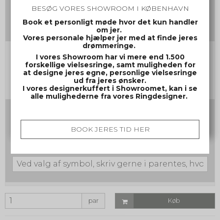
(Max 30 tegn inkl mellemrum og evt. symbol)
BESØG VORES SHOWROOM I KØBENHAVN
Book et personligt møde hvor det kun handler
om jer.
Vores personale hjælper jer med at finde jeres
drømmeringe.
Gravering herrering
I vores Showroom har vi mere end 1.500
forskellige vielsesringe, samt muligheden for
(Max 30 tegn inkl mellemrum og evt. symbol)
at designe jeres egne, personlige vielsesringe
ud fra jeres ønsker.
I vores designerkuffert i Showroomet, kan i se
alle mulighederne fra vores Ringdesigner.
Skrifttype nr. samt evt. symbol
Ved valg af symbol, skriv gerne i parentes, hvor symbolet
BOOK JERES TID HER
ønskes placeret. f.eks. Jonas (symbol a) 12/12-2012
(symbol a) Ellers placeres symbolet sidst i
graveringsteksten. Max. 30 tegn inkl. mellemrum.
par
Køb