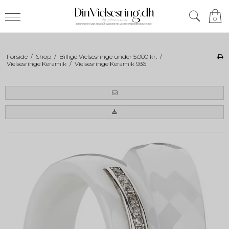
0
Forside
/
Shop
/
Billige Vielsesringe under 5.000 kr.
/
Vielsesringe Keramik
/
Vielsesringe Keramik 936