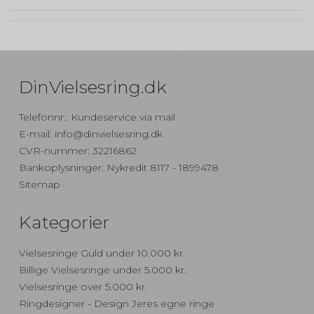
DinVielsesring.dk
Telefonnr.
:
Kundeservice via mail
E-mail
:
info@dinvielsesring.dk
CVR-nummer
:
32216862
Bankoplysninger
:
Nykredit 8117 - 1899478
Sitemap
Kategorier
Vielsesringe Guld under 10.000 kr.
Billige Vielsesringe under 5.000 kr.
Vielsesringe over 5.000 kr.
Ringdesigner - Design Jeres egne ringe