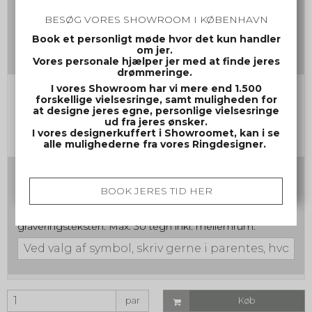
Gravering damering
BESØG VORES SHOWROOM I KØBENHAVN
(Max 30 tegn inkl mellemrum og evt. symbol)
Book et personligt møde hvor det kun handler
om jer.
Vores personale hjælper jer med at finde jeres
drømmeringe.
I vores Showroom har vi mere end 1.500
Gravering herrering
forskellige vielsesringe, samt muligheden for
(Max 30 tegn inkl mellemrum og evt. symbol)
at designe jeres egne, personlige vielsesringe
ud fra jeres ønsker.
I vores designerkuffert i Showroomet, kan i se
alle mulighederne fra vores Ringdesigner.
Skrifttype nr. samt evt. symbol
Ved valg af symbol, skriv gerne i parentes, hvor symbolet
BOOK JERES TID HER
ønskes placeret. f.eks. Jonas (symbol a) 12/12-2012
(symbol a) Ellers placeres symbolet sidst i
graveringsteksten. Max. 30 tegn inkl. mellemrum.
par
Køb