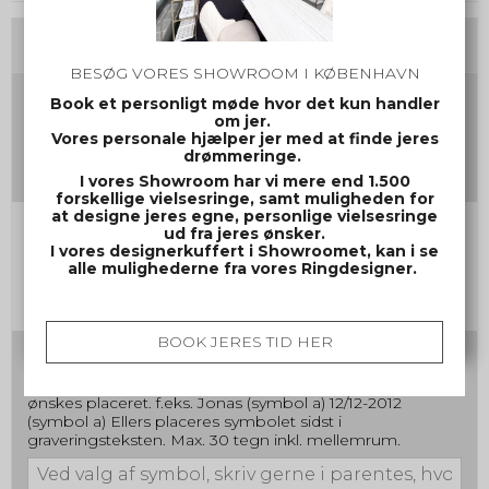
Tilvalg
BESØG VORES SHOWROOM I KØBENHAVN
Gravering damering
Book et personligt møde hvor det kun handler
om jer.
(Max 30 tegn inkl mellemrum og evt. symbol)
Vores personale hjælper jer med at finde jeres
drømmeringe.
I vores Showroom har vi mere end 1.500
forskellige vielsesringe, samt muligheden for
at designe jeres egne, personlige vielsesringe
Gravering herrering
ud fra jeres ønsker.
I vores designerkuffert i Showroomet, kan i se
(Max 30 tegn inkl mellemrum og evt. symbol)
alle mulighederne fra vores Ringdesigner.
BOOK JERES TID HER
Skrifttype nr. samt evt. symbol
Ved valg af symbol, skriv gerne i parentes, hvor symbolet
ønskes placeret. f.eks. Jonas (symbol a) 12/12-2012
(symbol a) Ellers placeres symbolet sidst i
graveringsteksten. Max. 30 tegn inkl. mellemrum.