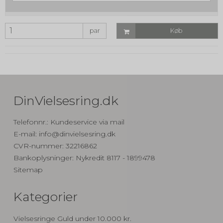
par
Køb
DinVielsesring.dk
Telefonnr.
:
Kundeservice via mail
E-mail
:
info@dinvielsesring.dk
CVR-nummer
:
32216862
Bankoplysninger
:
Nykredit 8117 - 1899478
Sitemap
Kategorier
Vielsesringe Guld under 10.000 kr.