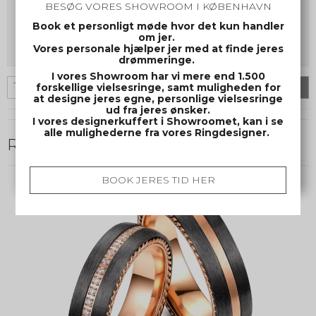
BESØG VORES SHOWROOM I KØBENHAVN
Kommentar til bestilling
Book et personligt møde hvor det kun handler
om jer.
Vores personale hjælper jer med at finde jeres
drømmeringe.
I vores Showroom har vi mere end 1.500
forskellige vielsesringe, samt muligheden for
par
Køb
at designe jeres egne, personlige vielsesringe
ud fra jeres ønsker.
I vores designerkuffert i Showroomet, kan i se
alle mulighederne fra vores Ringdesigner.
Relaterede produkter
BOOK JERES TID HER