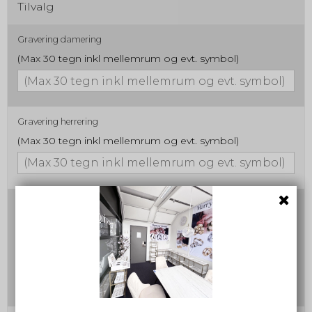
Tilvalg
Gravering damering
(Max 30 tegn inkl mellemrum og evt. symbol)
Gravering herrering
(Max 30 tegn inkl mellemrum og evt. symbol)
Skrifttype nr. samt evt. symbol
Ved valg af symbol, skriv gerne i parentes, hvor symbolet
ønskes placeret. f.eks. Jonas (symbol a) 12/12-2012
(symbol a) Ellers placeres symbolet sidst i
graveringsteksten. Max. 30 tegn inkl. mellemrum.