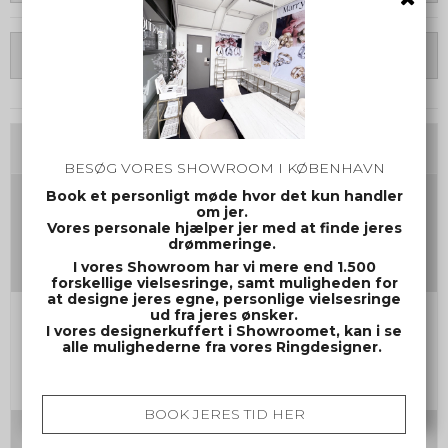
Vælg Variant
Tilvalg
BESØG VORES SHOWROOM I KØBENHAVN
Book et personligt møde hvor det kun handler
Gravering damering
om jer.
(Max 30 tegn inkl mellemrum og evt. symbol)
Vores personale hjælper jer med at finde jeres
drømmeringe.
I vores Showroom har vi mere end 1.500
forskellige vielsesringe, samt muligheden for
at designe jeres egne, personlige vielsesringe
ud fra jeres ønsker.
Gravering herrering
I vores designerkuffert i Showroomet, kan i se
(Max 30 tegn inkl mellemrum og evt. symbol)
alle mulighederne fra vores Ringdesigner.
BOOK JERES TID HER
Skrifttype nr. samt evt. symbol