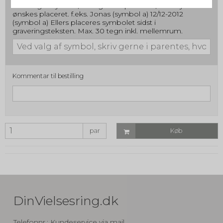
Ved valg af symbol, skriv gerne i parentes, hvor symbolet
ønskes placeret. f.eks. Jonas (symbol a) 12/12-2012
(symbol a) Ellers placeres symbolet sidst i
graveringsteksten. Max. 30 tegn inkl. mellemrum.
Kommentar til bestilling
par
Køb
DinVielsesring.dk
Telefonnr.
:
Kundeservice via mail