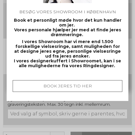
Gravering damering
BESØG VORES SHOWROOM I KØBENHAVN
(Max 30 tegn inkl mellemrum og evt. symbol)
Book et personligt møde hvor det kun handler
om jer.
Vores personale hjælper jer med at finde jeres
drømmeringe.
I vores Showroom har vi mere end 1.500
Gravering herrering
forskellige vielsesringe, samt muligheden for
at designe jeres egne, personlige vielsesringe
(Max 30 tegn inkl mellemrum og evt. symbol)
ud fra jeres ønsker.
I vores designerkuffert i Showroomet, kan i se
alle mulighederne fra vores Ringdesigner.
Skrifttype nr. samt evt. symbol
BOOK JERES TID HER
Ved valg af symbol, skriv gerne i parentes, hvor symbolet
ønskes placeret. f.eks. Jonas (symbol a) 12/12-2012
(symbol a) Ellers placeres symbolet sidst i
graveringsteksten. Max. 30 tegn inkl. mellemrum.