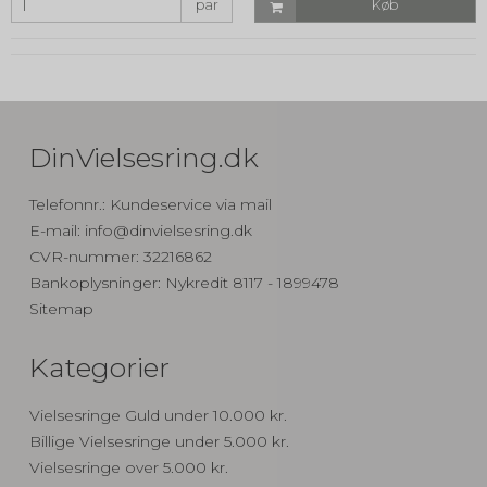
par
Køb
DinVielsesring.dk
Telefonnr.
:
Kundeservice via mail
E-mail
:
info@dinvielsesring.dk
CVR-nummer
:
32216862
Bankoplysninger
:
Nykredit 8117 - 1899478
Sitemap
Kategorier
Vielsesringe Guld under 10.000 kr.
Billige Vielsesringe under 5.000 kr.
Vielsesringe over 5.000 kr.