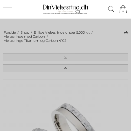
0
Forside
/
Shop
/
Billige Vielsesringe under 5.000 kr.
/
Vielsesringe med Carbon
/
Vielsesringe Titanium og Carbon 4102