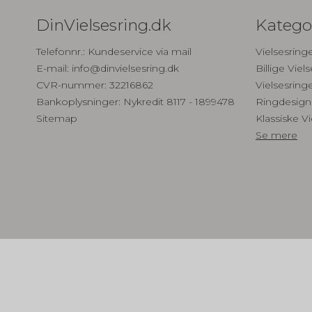
DinVielsesring.dk
Katego
Telefonnr.
:
Kundeservice via mail
Vielsesring
E-mail
:
info@dinvielsesring.dk
Billige Viel
CVR-nummer
:
32216862
Vielsesring
Bankoplysninger
:
Nykredit 8117 - 1899478
Ringdesigne
Sitemap
Klassiske V
Se mere