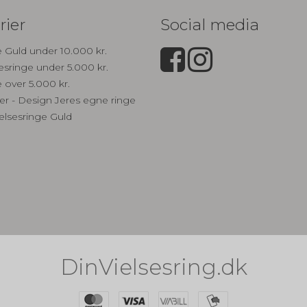
rier
Social media
e Guld under 10.000 kr.
sesringe under 5.000 kr.
e over 5.000 kr.
r - Design Jeres egne ringe
ielsesringe Guld
DinVielsesring.dk