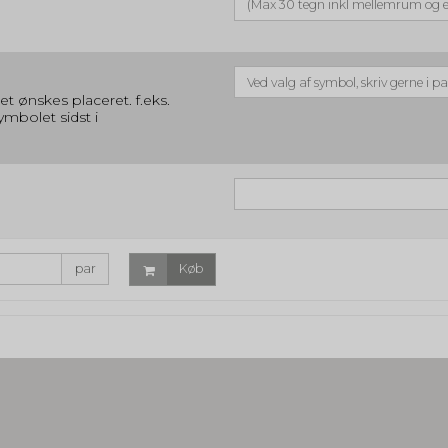
t ønskes placeret. f.eks.
ymbolet sidst i
par
Køb