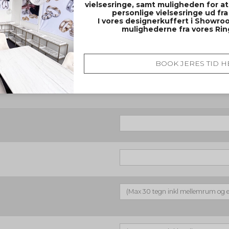
vielsesringe, samt muligheden for at
personlige vielsesringe ud fra
I vores designerkuffert i Showroo
mulighederne fra vores Ri
BOOK JERES TID H