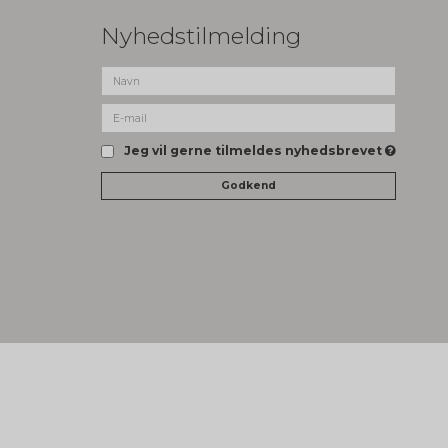
Nyhedstilmelding
Jeg vil gerne tilmeldes nyhedsbrevet
Godkend