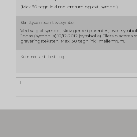
(Max 30 tegn inkl mellemrum og evt. symbol)
Skrifttype nr. samt evt. symbol
Ved valg af symbol, skriv gerne i parentes, hvor symbole
Jonas (symbol a) 12/12-2012 (symbol a) Ellers placeres s
graveringsteksten. Max. 30 tegn inkl. mellemrum.
Kommentar til bestilling