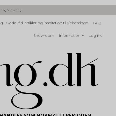
ering & Levering
g - Gode råd, artikler og inspiration til vielsesringe
FAQ
Showroom
Information
Log ind