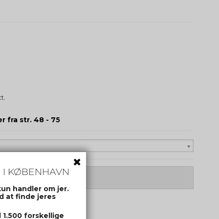
ct.
r fra str. 48 - 75
 I KØBENHAVN
kun handler om jer.
 at finde jeres
1.500 forskellige