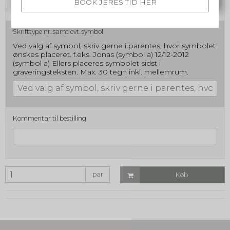
BOOK JERES TID HER
Skrifttype nr. samt evt. symbol
Ved valg af symbol, skriv gerne i parentes, hvor symbolet
ønskes placeret. f.eks. Jonas (symbol a) 12/12-2012
(symbol a) Ellers placeres symbolet sidst i
graveringsteksten. Max. 30 tegn inkl. mellemrum.
Kommentar til bestilling
par
Køb