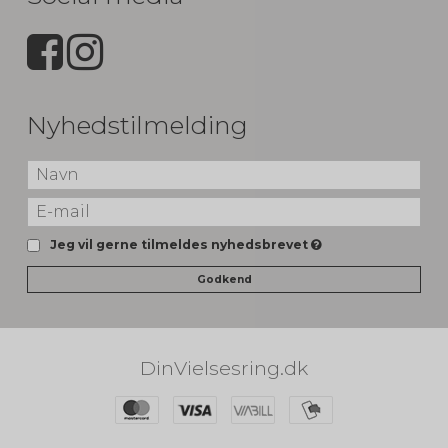
Nyhedstilmelding
Jeg vil gerne tilmeldes nyhedsbrevet
Godkend
DinVielsesring.dk