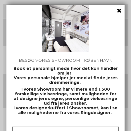
Tilvalg
Damering Str.
Herrering Str.
BESØG VORES SHOWROOM I KØBENHAVN
Book et personligt møde hvor det kun handler
om jer.
Vores personale hjælper jer med at finde jeres
Gravering damering
drømmeringe.
(Max 30 tegn inkl mellemrum og evt. symbol)
I vores Showroom har vi mere end 1.500
forskellige vielsesringe, samt muligheden for
at designe jeres egne, personlige vielsesringe
ud fra jeres ønsker.
I vores designerkuffert i Showroomet, kan i se
alle mulighederne fra vores Ringdesigner.
Gravering herrering
(Max 30 tegn inkl mellemrum og evt. symbol)