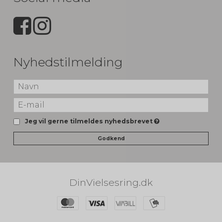
Nyhedstilmelding
Jeg vil gerne tilmeldes nyhedsbrevet
Godkend
DinVielsesring.dk