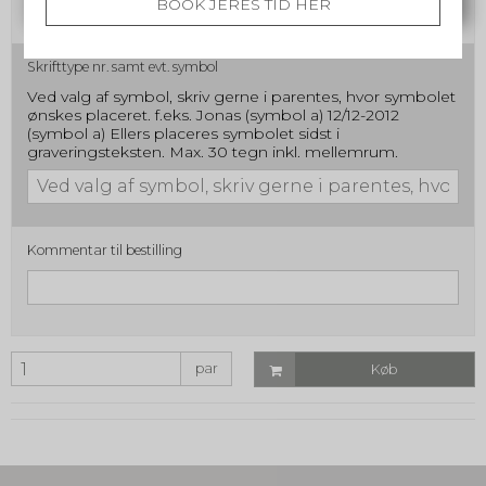
BOOK JERES TID HER
Skrifttype nr. samt evt. symbol
Ved valg af symbol, skriv gerne i parentes, hvor symbolet
ønskes placeret. f.eks. Jonas (symbol a) 12/12-2012
(symbol a) Ellers placeres symbolet sidst i
graveringsteksten. Max. 30 tegn inkl. mellemrum.
Kommentar til bestilling
par
Køb