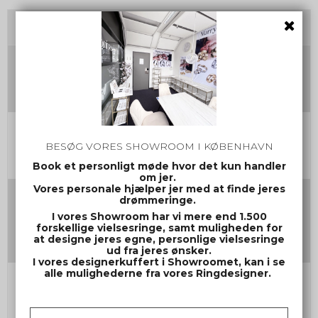
Tilvalg
Damering Str.
Herrering Str.
BESØG VORES SHOWROOM I KØBENHAVN
Book et personligt møde hvor det kun handler
om jer.
Vores personale hjælper jer med at finde jeres
Gravering damering
drømmeringe.
(Max 30 tegn inkl mellemrum og evt. symbol)
I vores Showroom har vi mere end 1.500
forskellige vielsesringe, samt muligheden for
at designe jeres egne, personlige vielsesringe
ud fra jeres ønsker.
I vores designerkuffert i Showroomet, kan i se
alle mulighederne fra vores Ringdesigner.
Gravering herrering
(Max 30 tegn inkl mellemrum og evt. symbol)