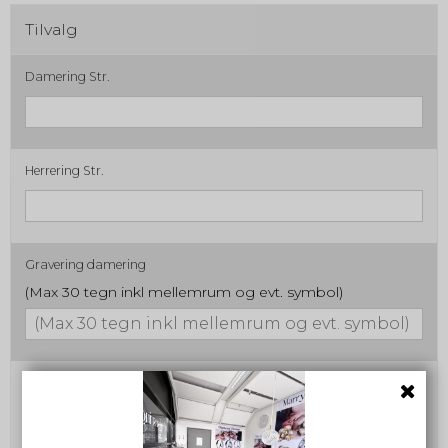
Tilvalg
Damering Str.
Herrering Str.
Gravering damering
(Max 30 tegn inkl mellemrum og evt. symbol)
Gravering herrering
(Max 30 tegn inkl mellemrum og evt. symbol)