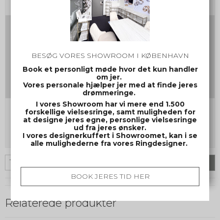
Skrifttype nr. samt evt. symbol
Ved valg af symbol, skriv gerne i parentes, hvor symbolet
ønskes placeret. f.eks. Jonas (symbol a) 12/12-2012
BESØG VORES SHOWROOM I KØBENHAVN
(symbol a) Ellers placeres symbolet sidst i
graveringsteksten. Max. 30 tegn inkl. mellemrum.
Book et personligt møde hvor det kun handler
om jer.
Vores personale hjælper jer med at finde jeres
drømmeringe.
I vores Showroom har vi mere end 1.500
Kommentar til bestilling
forskellige vielsesringe, samt muligheden for
at designe jeres egne, personlige vielsesringe
ud fra jeres ønsker.
I vores designerkuffert i Showroomet, kan i se
alle mulighederne fra vores Ringdesigner.
par
Køb
BOOK JERES TID HER
Relaterede produkter