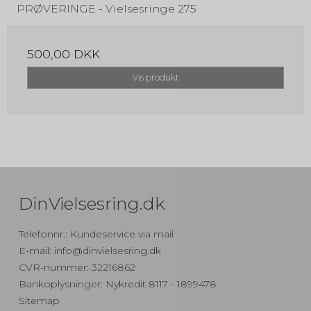
PRØVERINGE - Vielsesringe 275
500,00 DKK
Vis produkt
DinVielsesring.dk
Telefonnr.
:
Kundeservice via mail
E-mail
:
info@dinvielsesring.dk
CVR-nummer
:
32216862
Bankoplysninger
:
Nykredit 8117 - 1899478
Sitemap