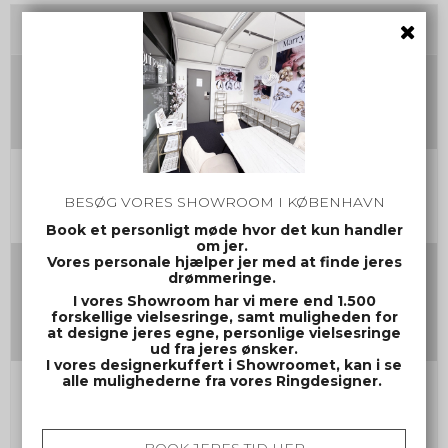
Tilvalg
Damering Str.
Herrering Str.
BESØG VORES SHOWROOM I KØBENHAVN
Book et personligt møde hvor det kun handler
om jer.
Vores personale hjælper jer med at finde jeres
Gravering damering
drømmeringe.
(Max 30 tegn inkl mellemrum og evt. symbol)
I vores Showroom har vi mere end 1.500
forskellige vielsesringe, samt muligheden for
at designe jeres egne, personlige vielsesringe
ud fra jeres ønsker.
I vores designerkuffert i Showroomet, kan i se
alle mulighederne fra vores Ringdesigner.
Gravering herrering
(Max 30 tegn inkl mellemrum og evt. symbol)
BOOK JERES TID HER