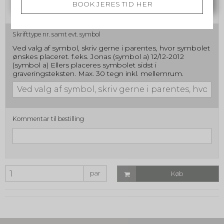
BOOK JERES TID HER
Skrifttype nr. samt evt. symbol
Ved valg af symbol, skriv gerne i parentes, hvor symbolet
ønskes placeret. f.eks. Jonas (symbol a) 12/12-2012
(symbol a) Ellers placeres symbolet sidst i
graveringsteksten. Max. 30 tegn inkl. mellemrum.
Kommentar til bestilling
par
Køb