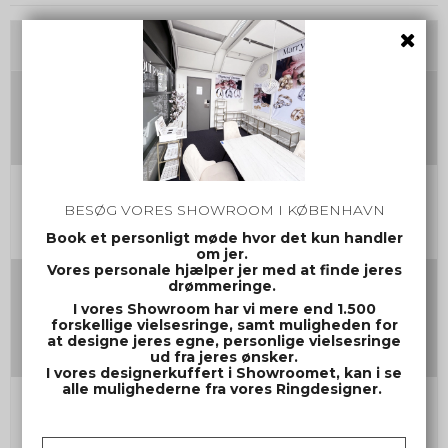
Tilvalg
Damering Str.
Herrering Str.
BESØG VORES SHOWROOM I KØBENHAVN
Book et personligt møde hvor det kun handler
om jer.
Vores personale hjælper jer med at finde jeres
Gravering damering
drømmeringe.
(Max 30 tegn inkl mellemrum og evt. symbol)
I vores Showroom har vi mere end 1.500
forskellige vielsesringe, samt muligheden for
at designe jeres egne, personlige vielsesringe
ud fra jeres ønsker.
I vores designerkuffert i Showroomet, kan i se
alle mulighederne fra vores Ringdesigner.
Gravering herrering
(Max 30 tegn inkl mellemrum og evt. symbol)