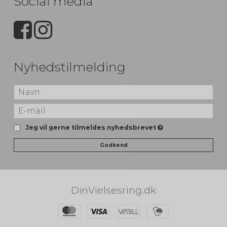
Social media
Nyhedstilmelding
Jeg vil gerne tilmeldes nyhedsbrevet
Godkend
DinVielsesring.dk