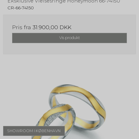
Eksklusive Vielsesringe Honeymoon 66-74150
CR-66-74150
Pris fra
31.900,00 DKK
Vis produkt
SHOWROOM I KØBENHAVN