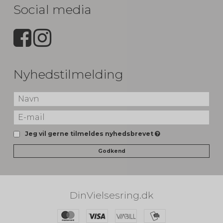
Social media
Nyhedstilmelding
Jeg vil gerne tilmeldes nyhedsbrevet
Godkend
DinVielsesring.dk