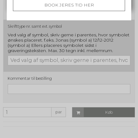
BOOK JERES TID HER
Skrifttype nr. samt evt. symbol
Ved valg af symbol, skriv gerne i parentes, hvor symbolet
ønskes placeret. f.eks. Jonas (symbol a) 12/12-2012
(symbol a) Ellers placeres symbolet sidst i
graveringsteksten. Max. 30 tegn inkl. mellemrum.
Kommentar til bestilling
par
Køb