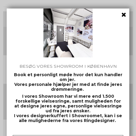
Tilvalg
Damering Str.
Herrering Str.
BESØG VORES SHOWROOM I KØBENHAVN
Book et personligt møde hvor det kun handler
om jer.
Vores personale hjælper jer med at finde jeres
drømmeringe.
Gravering damering
I vores Showroom har vi mere end 1.500
(Max 30 tegn inkl mellemrum og evt. symbol)
forskellige vielsesringe, samt muligheden for
at designe jeres egne, personlige vielsesringe
ud fra jeres ønsker.
I vores designerkuffert i Showroomet, kan i se
alle mulighederne fra vores Ringdesigner.
Gravering herrering
(Max 30 tegn inkl mellemrum og evt. symbol)