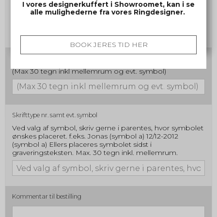
Gravering damering
I vores designerkuffert i Showroomet, kan i se
alle mulighederne fra vores Ringdesigner.
(Max 30 tegn inkl mellemrum og evt. symbol)
BOOK JERES TID HER
Gravering herrering
(Max 30 tegn inkl mellemrum og evt. symbol)
Skrifttype nr. samt evt. symbol
Ved valg af symbol, skriv gerne i parentes, hvor symbolet
ønskes placeret. f.eks. Jonas (symbol a) 12/12-2012
(symbol a) Ellers placeres symbolet sidst i
graveringsteksten. Max. 30 tegn inkl. mellemrum.
Kommentar til bestilling