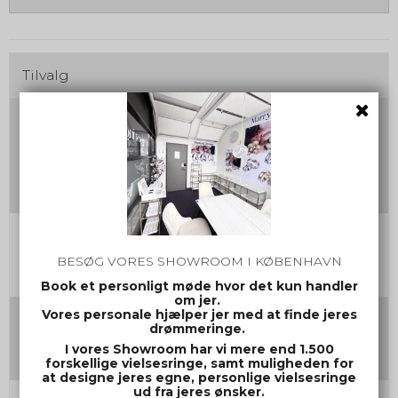
Tilvalg
Vælg farve og materiale på jeres vielsesringe
Sæt kryds i det ønskede farvevalgs bogstav
(
+
0,00 DKK )
A
(
+
0,00 DKK )
B
(
+
0,00 DKK )
C
Damering Str.
BESØG VORES SHOWROOM I KØBENHAVN
Book et personligt møde hvor det kun handler
om jer.
Vores personale hjælper jer med at finde jeres
Herrering Str.
drømmeringe.
I vores Showroom har vi mere end 1.500
forskellige vielsesringe, samt muligheden for
at designe jeres egne, personlige vielsesringe
ud fra jeres ønsker.