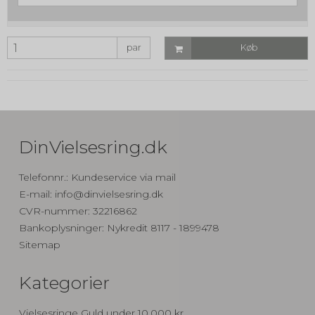
par
Køb
DinVielsesring.dk
Telefonnr.
:
Kundeservice via mail
E-mail
:
info@dinvielsesring.dk
CVR-nummer
:
32216862
Bankoplysninger
:
Nykredit 8117 - 1899478
Sitemap
Kategorier
Vielsesringe Guld under 10.000 kr.