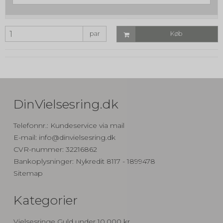
par
Køb
DinVielsesring.dk
Telefonnr.
:
Kundeservice via mail
E-mail
:
info@dinvielsesring.dk
CVR-nummer
:
32216862
Bankoplysninger
:
Nykredit 8117 - 1899478
Sitemap
Kategorier
Vielsesringe Guld under 10.000 kr.