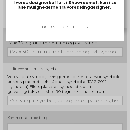
Gravering damering
I vores designerkuffert i Showroomet, kan i se
alle mulighederne fra vores Ringdesigner.
(Max 30 tegn inkl mellemrum og evt. symbol)
BOOK JERES TID HER
Gravering herrering
(Max 30 tegn inkl mellemrum og evt. symbol)
Skrifttype nr. samt evt. symbol
Ved valg af symbol, skriv gerne i parentes, hvor symbolet
ønskes placeret. f.eks. Jonas (symbol a) 12/12-2012
(symbol a) Ellers placeres symbolet sidst i
graveringsteksten. Max. 30 tegn inkl. mellemrum.
Kommentar til bestilling