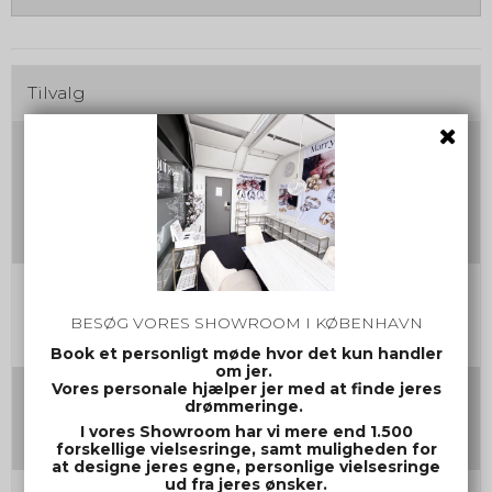
Tilvalg
Vælg farve og materiale på jeres vielsesringe
Sæt kryds i det ønskede farvevalgs bogstav
(
+
0,00 DKK )
A
(
+
0,00 DKK )
B
(
+
0,00 DKK )
C
Damering Str.
BESØG VORES SHOWROOM I KØBENHAVN
Book et personligt møde hvor det kun handler
om jer.
Vores personale hjælper jer med at finde jeres
Herrering Str.
drømmeringe.
I vores Showroom har vi mere end 1.500
forskellige vielsesringe, samt muligheden for
at designe jeres egne, personlige vielsesringe
ud fra jeres ønsker.