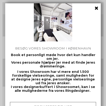
Tilvalg
Damering Str.
Herrering Str.
BESØG VORES SHOWROOM I KØBENHAVN
Book et personligt møde hvor det kun handler
om jer.
Vores personale hjælper jer med at finde jeres
Gravering damering
drømmeringe.
(Max 30 tegn inkl mellemrum og evt. symbol)
I vores Showroom har vi mere end 1.500
forskellige vielsesringe, samt muligheden for
at designe jeres egne, personlige vielsesringe
ud fra jeres ønsker.
I vores designerkuffert i Showroomet, kan i se
alle mulighederne fra vores Ringdesigner.
Gravering herrering
(Max 30 tegn inkl mellemrum og evt. symbol)