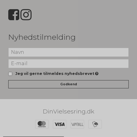
Nyhedstilmelding
Jeg vil gerne tilmeldes nyhedsbrevet
Godkend
DinVielsesring.dk