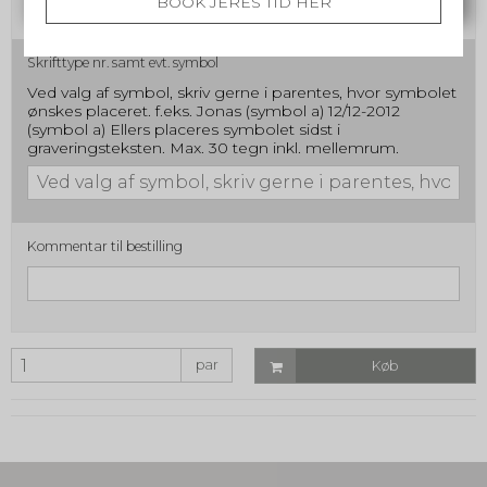
BOOK JERES TID HER
Skrifttype nr. samt evt. symbol
Ved valg af symbol, skriv gerne i parentes, hvor symbolet
ønskes placeret. f.eks. Jonas (symbol a) 12/12-2012
(symbol a) Ellers placeres symbolet sidst i
graveringsteksten. Max. 30 tegn inkl. mellemrum.
Kommentar til bestilling
par
Køb