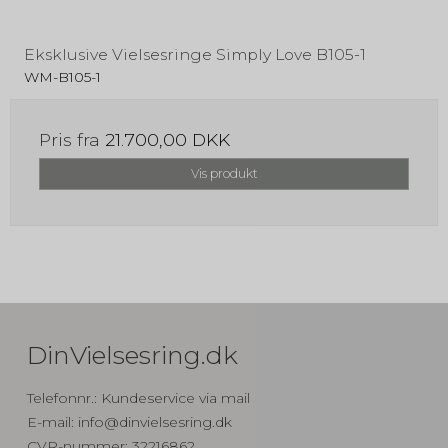
Eksklusive Vielsesringe Simply Love B105-1
WM-B105-1
Pris fra
21.700,00 DKK
Vis produkt
DinVielsesring.dk
Telefonnr.
:
Kundeservice via mail
E-mail
:
info@dinvielsesring.dk
CVR-nummer
:
32216862