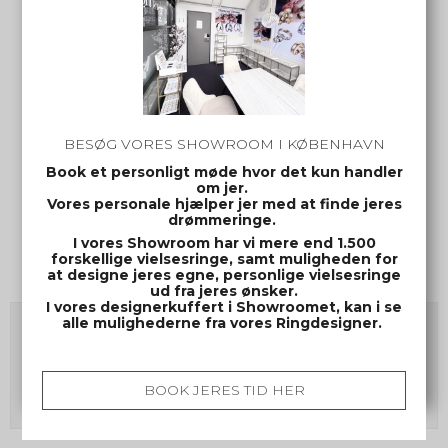
BESØG VORES SHOWROOM I KØBENHAVN
Book et personligt møde hvor det kun handler
om jer.
Vores personale hjælper jer med at finde jeres
drømmeringe.
I vores Showroom har vi mere end 1.500
Eksklusive Vielsesringe Simply Love B108-2
forskellige vielsesringe, samt muligheden for
at designe jeres egne, personlige vielsesringe
WM-B108-2
ud fra jeres ønsker.
I vores designerkuffert i Showroomet, kan i se
alle mulighederne fra vores Ringdesigner.
Pris fra
20.600,00 DKK
Vis produkt
BOOK JERES TID HER