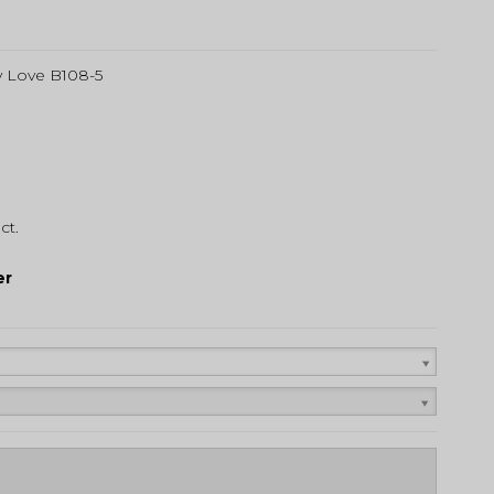
ly Love B108-5
ct.
ser