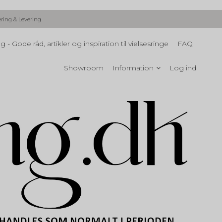
ering & Levering
g - Gode råd, artikler og inspiration til vielsesringe
FAQ
Showroom
Information
Log ind