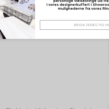
personlige vielsesringe ud fra
I vores designerkuffert i Showroo
mulighederne fra vores Ri
BOOK JERES TID H