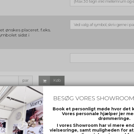
t ønskes placeret. f.eks.
ymbolet sidst i
par
Køb
BESØG VORES SHOWROOM
ter
Book et personligt møde hvor det 
Vores personale hjælper jer med
drømmeringe.
I vores Showroom har vi mere end 
vielsesringe, samt muligheden for at
PRØVERINGE - Vielsesringe B108