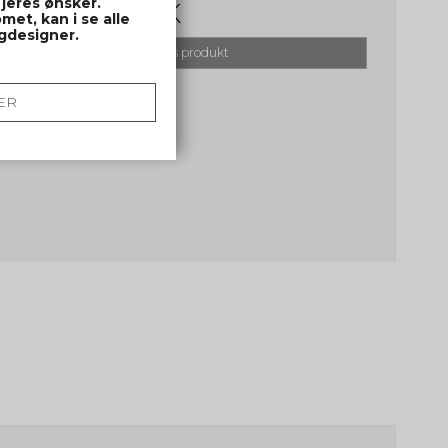
 jeres ønsker.
500,00 DKK
met, kan i se alle
ngdesigner.
Vis produkt
ER