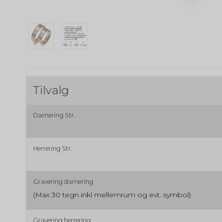
Tilvalg
Damering Str.
Herrering Str.
Gravering damering
(Max 30 tegn inkl mellemrum og evt. symbol)
Gravering herrering